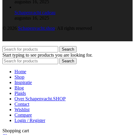
augustus 16, 2025
Schapenvacht cadeau
augustus 16, 2025
© 2026
Schapenvacht.shop
. All rights reserved
Search
Start typing to see products you are looking for.
Search
Home
Shop
Inspiratie
Blog
Plaids
Over Schapenvacht.SHOP
Contact
Wishlist
Compare
Login / Register
Shopping cart