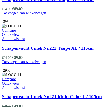
Oorspronkelijke
Huidige
€
89.00
€
94.00
prijs
prijs
Toevoegen aan winkelwagen
was:
is:
€94.00.
€89.00.
-5%
Compare
Quick view
Add to wishlist
Schapenvacht Uniek Nr.222 Taupe XL / 115cm
Oorspronkelijke
Huidige
€
89.00
€
94.00
prijs
prijs
Toevoegen aan winkelwagen
was:
is:
€94.00.
€89.00.
-29%
Compare
Quick view
Add to wishlist
Schapenvacht Uniek Nr.221 Multi-Color L / 105cm
Oorspronkelijke
Huidige
€
49.00
€
69.00