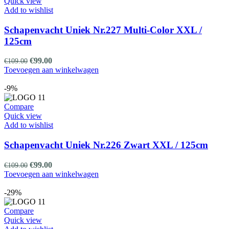
Quick view
Add to wishlist
Schapenvacht Uniek Nr.227 Multi-Color XXL /
125cm
Oorspronkelijke
Huidige
€
99.00
€
109.00
prijs
prijs
Toevoegen aan winkelwagen
was:
is:
€109.00.
€99.00.
-9%
Compare
Quick view
Add to wishlist
Schapenvacht Uniek Nr.226 Zwart XXL / 125cm
Oorspronkelijke
Huidige
€
99.00
€
109.00
prijs
prijs
Toevoegen aan winkelwagen
was:
is:
€109.00.
€99.00.
-29%
Compare
Quick view
Add to wishlist