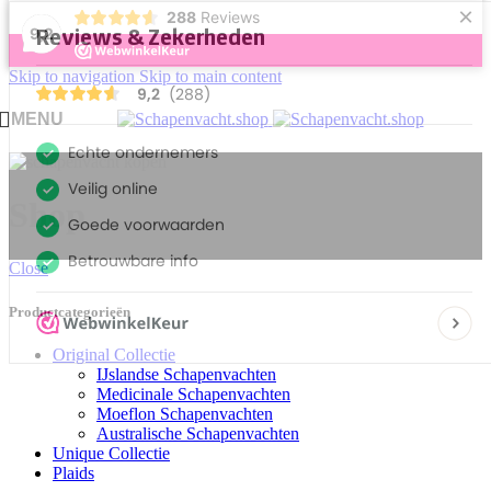
×
288
Reviews
9,2
Skip to navigation
Skip to main content
MENU
Shop
Close
Productcategorieën
Original Collectie
IJslandse Schapenvachten
Medicinale Schapenvachten
Moeflon Schapenvachten
Australische Schapenvachten
Unique Collectie
Plaids