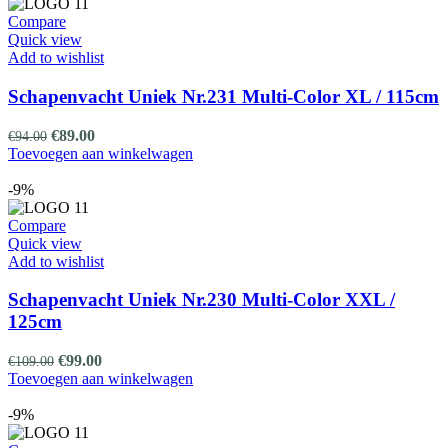
Compare
Quick view
Add to wishlist
Schapenvacht Uniek Nr.231 Multi-Color XL / 115cm
Oorspronkelijke
Huidige
€
89.00
€
94.00
prijs
prijs
Toevoegen aan winkelwagen
was:
is:
€94.00.
€89.00.
-9%
Compare
Quick view
Add to wishlist
Schapenvacht Uniek Nr.230 Multi-Color XXL /
125cm
Oorspronkelijke
Huidige
€
99.00
€
109.00
prijs
prijs
Toevoegen aan winkelwagen
was:
is:
€109.00.
€99.00.
-9%