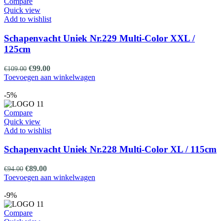
Compare
Quick view
Add to wishlist
Schapenvacht Uniek Nr.229 Multi-Color XXL /
125cm
Oorspronkelijke
Huidige
€
99.00
€
109.00
prijs
prijs
Toevoegen aan winkelwagen
was:
is:
€109.00.
€99.00.
-5%
Compare
Quick view
Add to wishlist
Schapenvacht Uniek Nr.228 Multi-Color XL / 115cm
Oorspronkelijke
Huidige
€
89.00
€
94.00
prijs
prijs
Toevoegen aan winkelwagen
was:
is:
€94.00.
€89.00.
-9%
Compare