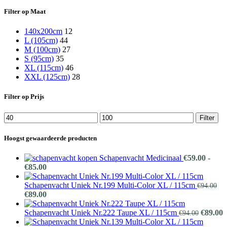
Filter op Maat
140x200cm
12
L (105cm)
44
M (100cm)
27
S (95cm)
35
XL (115cm)
46
XXL (125cm)
28
Filter op Prijs
Min.
Max.
Filter
prijs
prijs
Hoogst gewaardeerde producten
Schapenvacht Medicinaal
€
59.00
-
Prijsklasse:
€
85.00
€59.00
tot
Schapenvacht Uniek Nr.199 Multi-Color XL / 115cm
€
94.00
Oorspronkelijke
€85.00
Huidige
€
89.00
prijs
prijs
was:
is:
Oorspro
H
Schapenvacht Uniek Nr.222 Taupe XL / 115cm
€
89.00
€
94.00
€94.00.
€89.00.
prijs
p