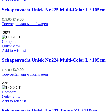
Schapenvacht Uniek Nr.225 Multi-Color L / 105cm
Oorspronkelijke
Huidige
€
49.00
€
69.00
prijs
prijs
Toevoegen aan winkelwagen
was:
is:
€69.00.
€49.00.
-29%
Compare
Quick view
Add to wishlist
Schapenvacht Uniek Nr.224 Multi-Color L / 105cm
Oorspronkelijke
Huidige
€
49.00
€
69.00
prijs
prijs
Toevoegen aan winkelwagen
was:
is:
€69.00.
€49.00.
-5%
Compare
Quick view
Add to wishlist
Schapenvacht Uniek Nr.223 Taupe XL / 115cm