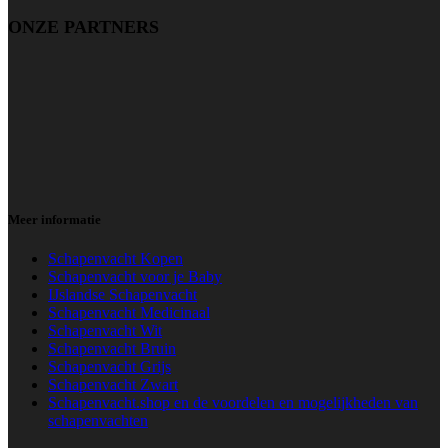
ONZE PARTNERS
Meer informatie
Schapenvacht Kopen
Schapenvacht voor je Baby
IJslandse Schapenvacht
Schapenvacht Medicinaal
Schapenvacht Wit
Schapenvacht Bruin
Schapenvacht Grijs
Schapenvacht Zwart
Schapenvacht.shop en de voordelen en mogelijkheden van
schapenvachten