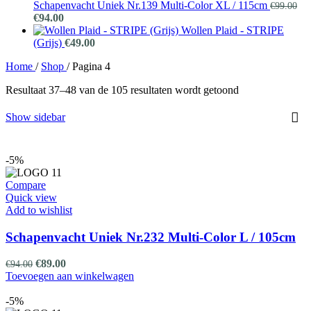
was:
i
Schapenvacht Uniek Nr.139 Multi-Color XL / 115cm
€
99.00
Oorspronkelijke
Huidige
€94.00.
€
€
94.00
prijs
prijs
Wollen Plaid - STRIPE
was:
is:
(Grijs)
€
49.00
€99.00.
€94.00.
Home
/
Shop
/
Pagina 4
Resultaat 37–48 van de 105 resultaten wordt getoond
Show sidebar
-5%
Compare
Quick view
Add to wishlist
Schapenvacht Uniek Nr.232 Multi-Color L / 105cm
Oorspronkelijke
Huidige
€
89.00
€
94.00
prijs
prijs
Toevoegen aan winkelwagen
was:
is:
€94.00.
€89.00.
-5%