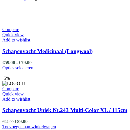
Compare
Quick view
Add to wishlist
Schapenvacht Medicinaal (Longwool)
Prijsklasse:
€
59.00
-
€
79.00
€59.00
Dit
Opties selecteren
tot
product
€79.00
heeft
-5%
meerdere
variaties.
Compare
Deze
Quick view
optie
Add to wishlist
kan
gekozen
Schapenvacht Uniek Nr.243 Multi-Color XL / 115cm
worden
op
Oorspronkelijke
Huidige
€
89.00
€
94.00
de
prijs
prijs
Toevoegen aan winkelwagen