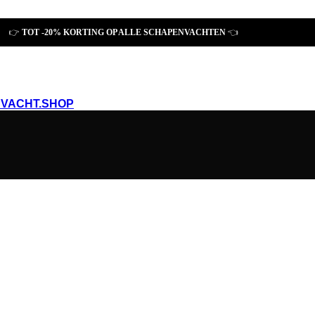
👉
TOT
-20% KORTING OP ALLE SCHAPENVACHTEN
👈
VACHT.SHOP