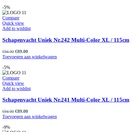
productpagina
was:
is:
€94.00.
€89.00.
-5%
Compare
Quick view
Add to wishlist
Schapenvacht Uniek Nr.242 Multi-Color XL / 115cm
Oorspronkelijke
Huidige
€
89.00
€
94.00
prijs
prijs
Toevoegen aan winkelwagen
was:
is:
€94.00.
€89.00.
-5%
Compare
Quick view
Add to wishlist
Schapenvacht Uniek Nr.241 Multi-Color XL / 115cm
Oorspronkelijke
Huidige
€
89.00
€
94.00
prijs
prijs
Toevoegen aan winkelwagen
was:
is:
€94.00.
€89.00.
-9%