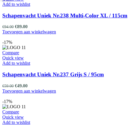
Add to wishlist
Schapenvacht Uniek Nr.238 Multi-Color XL / 115cm
Oorspronkelijke
Huidige
€
89.00
€
94.00
prijs
prijs
Toevoegen aan winkelwagen
was:
is:
€94.00.
€89.00.
-17%
Compare
Quick view
Add to wishlist
Schapenvacht Uniek Nr.237 Grijs S / 95cm
Oorspronkelijke
Huidige
€
49.00
€
59.00
prijs
prijs
Toevoegen aan winkelwagen
was:
is:
€59.00.
€49.00.
-17%
Compare
Quick view
Add to wishlist