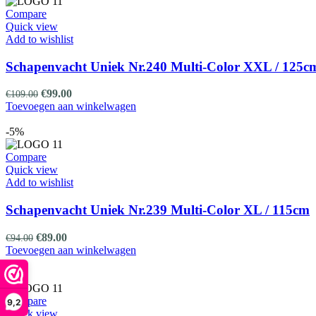
Compare
Quick view
Add to wishlist
Schapenvacht Uniek Nr.240 Multi-Color XXL / 125c
Oorspronkelijke
Huidige
€
99.00
€
109.00
prijs
prijs
Toevoegen aan winkelwagen
was:
is:
€109.00.
€99.00.
-5%
Compare
Quick view
Add to wishlist
Schapenvacht Uniek Nr.239 Multi-Color XL / 115cm
Oorspronkelijke
Huidige
€
89.00
€
94.00
prijs
prijs
Toevoegen aan winkelwagen
was:
is:
€94.00.
€89.00.
-5%
Compare
9,2
Quick view