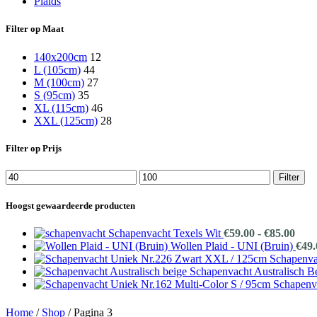
Plaids
Filter op Maat
140x200cm
12
L (105cm)
44
M (100cm)
27
S (95cm)
35
XL (115cm)
46
XXL (125cm)
28
Filter op Prijs
Min.
Max.
Filter
prijs
prijs
Hoogst gewaardeerde producten
Prij
Schapenvacht Texels Wit
€
59.00
-
€
85.00
€59.
Wollen Plaid - UNI (Bruin)
€
49.
tot
Schapenva
€85.
Schapenvacht Australisch B
Schapenv
Home
/
Shop
/
Pagina 3