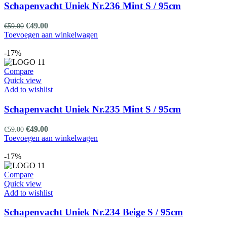
Schapenvacht Uniek Nr.236 Mint S / 95cm
Oorspronkelijke
Huidige
€
49.00
€
59.00
prijs
prijs
Toevoegen aan winkelwagen
was:
is:
€59.00.
€49.00.
-17%
Compare
Quick view
Add to wishlist
Schapenvacht Uniek Nr.235 Mint S / 95cm
Oorspronkelijke
Huidige
€
49.00
€
59.00
prijs
prijs
Toevoegen aan winkelwagen
was:
is:
€59.00.
€49.00.
-17%
Compare
Quick view
Add to wishlist
Schapenvacht Uniek Nr.234 Beige S / 95cm