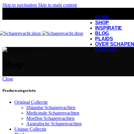
Skip to navigation
Skip to main content
HOME
SHOP
INSPIRATIE
BLOG
PLAIDS
OVER SCHAPEN
CONTACT
Shop
Close
Productcategorieën
Original Collectie
IJslandse Schapenvachten
Medicinale Schapenvachten
Moeflon Schapenvachten
Australische Schapenvachten
Unique Collectie