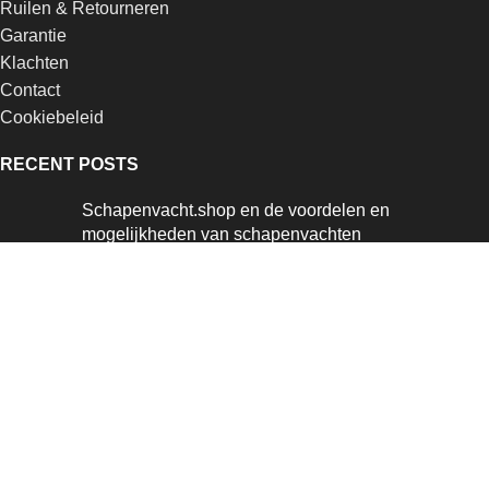
Ruilen & Retourneren
Garantie
Klachten
Contact
Cookiebeleid
RECENT POSTS
Schapenvacht.shop en de voordelen en
mogelijkheden van schapenvachten
augustus 17, 2025
Waar komen IJslandse Schapenvachten vandaan?
augustus 17, 2025
Schapenvacht Looien
augustus 16, 2025