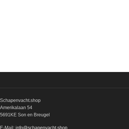
Schapenvacht.shop
Amerikalaan 54
5691KE Son en Breugel
E-Mail:
info@schapenvacht.shop