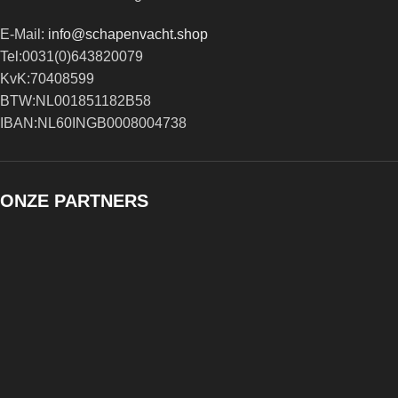
E-Mail:
info@schapenvacht.shop
Tel:0031(0)643820079
KvK:70408599
BTW:NL001851182B58
IBAN:NL60INGB0008004738
ONZE PARTNERS