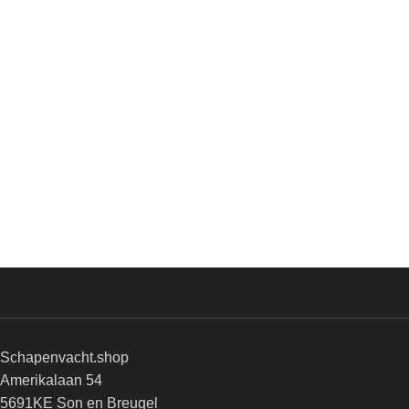
Schapenvacht.shop
Amerikalaan 54
5691KE Son en Breugel