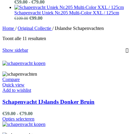
was:
is:
Prijsklasse:
€
59.00
-
€
79.00
€69.00.
€49.00.
€59.00
tot
Schapenvacht Uniek Nr.205 Multi-Color XXL / 125cm
Oorspronkelijke
Huidige
€79.00
€
99.00
€
109.00
prijs
prijs
Home
/
Original Collectie
/
IJslandse Schapenvachten
was:
is:
€109.00.
€99.00.
Toont alle 11 resultaten
Show sidebar
Compare
Quick view
Add to wishlist
Schapenvacht IJslands Donker Bruin
Prijsklasse:
€
59.00
-
€
79.00
€59.00
Dit
Opties selecteren
tot
product
€79.00
heeft