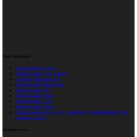
Meer informatie
Schapenvacht Kopen
Schapenvacht voor je Baby
IJslandse Schapenvacht
Schapenvacht Medicinaal
Schapenvacht Wit
Schapenvacht Bruin
Schapenvacht Grijs
Schapenvacht Zwart
Schapenvacht.shop en de voordelen en mogelijkheden van
schapenvachten
Klantenservice