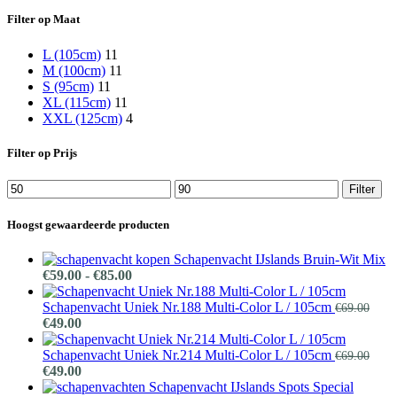
Filter op Maat
L (105cm)
11
M (100cm)
11
S (95cm)
11
XL (115cm)
11
XXL (125cm)
4
Filter op Prijs
Min.
Max.
Filter
prijs
prijs
Hoogst gewaardeerde producten
Schapenvacht IJslands Bruin-Wit Mix
Prijsklasse:
€
59.00
-
€
85.00
€59.00
tot
Schapenvacht Uniek Nr.188 Multi-Color L / 105cm
€
69.00
Oorspronkelijke
Huidige
€85.00
€
49.00
prijs
prijs
was:
is:
Schapenvacht Uniek Nr.214 Multi-Color L / 105cm
€
69.00
€69.00.
Oorspronkelijke
€49.00.
Huidige
€
49.00
prijs
prijs
Schapenvacht IJslands Spots Special