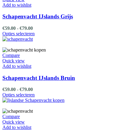
optie
Add to wishlist
kan
gekozen
Schapenvacht IJslands Grijs
worden
op
Prijsklasse:
€
59.00
-
€
79.00
de
€59.00
Dit
Opties selecteren
productpagina
tot
product
€79.00
heeft
meerdere
variaties.
Compare
Deze
Quick view
optie
Add to wishlist
kan
gekozen
Schapenvacht IJslands Bruin
worden
op
Prijsklasse:
€
59.00
-
€
79.00
de
€59.00
Dit
Opties selecteren
productpagina
tot
product
€79.00
heeft
meerdere
variaties.
Compare
Deze
Quick view
optie
Add to wishlist
kan