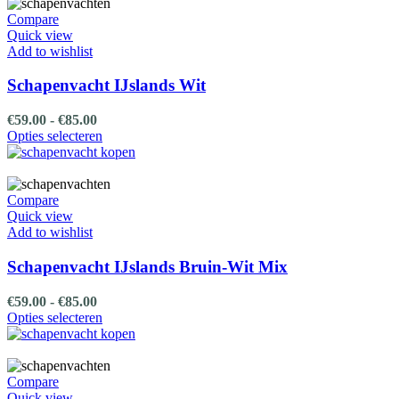
meerdere
variaties.
Compare
Deze
Quick view
optie
Add to wishlist
kan
gekozen
Schapenvacht IJslands Wit
worden
op
Prijsklasse:
€
59.00
-
€
85.00
de
€59.00
Dit
Opties selecteren
productpagina
tot
product
€85.00
heeft
meerdere
variaties.
Compare
Deze
Quick view
optie
Add to wishlist
kan
gekozen
Schapenvacht IJslands Bruin-Wit Mix
worden
op
Prijsklasse:
€
59.00
-
€
85.00
de
€59.00
Dit
Opties selecteren
productpagina
tot
product
€85.00
heeft
meerdere
variaties.
Compare
Deze
Quick view