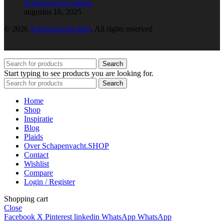
Schapenvacht cadeau
augustus 16, 2025
© 2026
Schapenvacht.shop
. All rights reserved
Search
Start typing to see products you are looking for.
Search
Home
Shop
Inspiratie
Blog
Plaids
Over Schapenvacht.SHOP
Contact
Wishlist
Compare
Login / Register
Shopping cart
Close
Facebook
X
Pinterest
linkedin
WhatsApp
WhatsApp