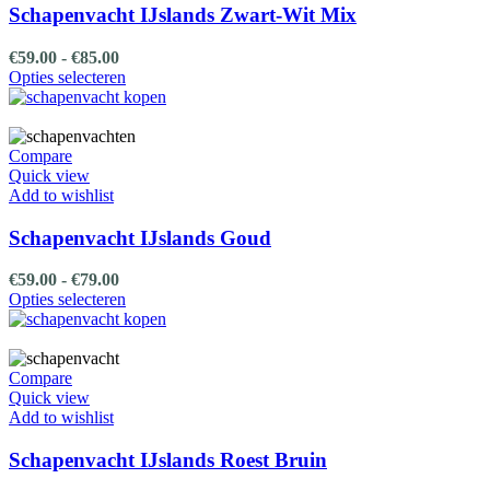
gekozen
Schapenvacht IJslands Zwart-Wit Mix
worden
op
Prijsklasse:
€
59.00
-
€
85.00
de
€59.00
Dit
Opties selecteren
productpagina
tot
product
€85.00
heeft
meerdere
variaties.
Compare
Deze
Quick view
optie
Add to wishlist
kan
gekozen
Schapenvacht IJslands Goud
worden
op
Prijsklasse:
€
59.00
-
€
79.00
de
€59.00
Dit
Opties selecteren
productpagina
tot
product
€79.00
heeft
meerdere
variaties.
Compare
Deze
Quick view
optie
Add to wishlist
kan
gekozen
Schapenvacht IJslands Roest Bruin
worden