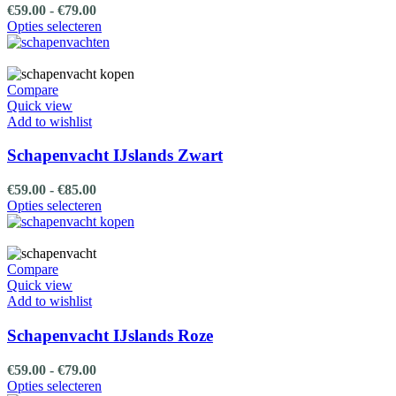
op
Prijsklasse:
€
59.00
-
€
79.00
de
€59.00
Dit
Opties selecteren
productpagina
tot
product
€79.00
heeft
meerdere
variaties.
Compare
Deze
Quick view
optie
Add to wishlist
kan
gekozen
Schapenvacht IJslands Zwart
worden
op
Prijsklasse:
€
59.00
-
€
85.00
de
€59.00
Dit
Opties selecteren
productpagina
tot
product
€85.00
heeft
meerdere
variaties.
Compare
Deze
Quick view
optie
Add to wishlist
kan
gekozen
Schapenvacht IJslands Roze
worden
op
Prijsklasse:
€
59.00
-
€
79.00
de
€59.00
Dit
Opties selecteren
productpagina