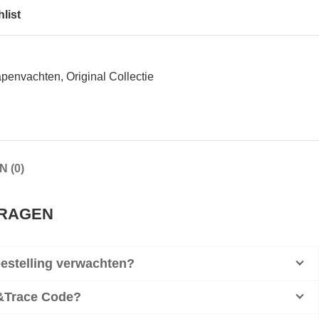
list
apenvachten
,
Original Collectie
 (0)
VRAGEN
bestelling verwachten?
k&Trace Code?