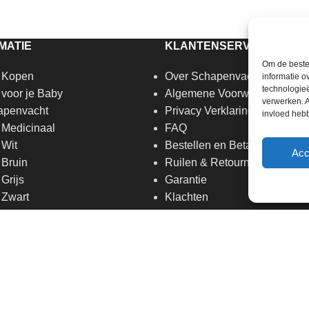
MATIE
KLANTENSERVICE
Om de beste 
 Kopen
Over Schapenvacht.SHOP
informatie o
technologieë
voor je Baby
Algemene Voorwaarden
verwerken. A
apenvacht
Privacy Verklaring
invloed heb
Medicinaal
FAQ
 Wit
Bestellen en Betalen
Acc
Bruin
Ruilen & Retourneren
Grijs
Garantie
 Zwart
Klachten
shop en de voordelen en
Contact
 van schapenvachten
Cookiebeleid