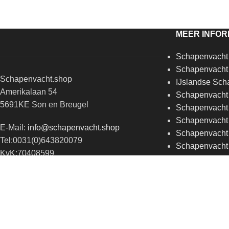
MEER INFOR
Schapenvacht
Schapenvacht 
Schapenvacht.shop
IJslandse Sch
Amerikalaan 54
Schapenvacht 
5691KE Son en Breugel
Schapenvacht
Schapenvacht 
E-Mail:
info@schapenvacht.shop
Schapenvacht 
Tel:0031(0)643820079
Schapenvacht
KvK:70408599
Schapenvacht.
BTW:NL001851182B58
mogelijkheden
IBAN:NL60INGB0008004738
ONZE PARTNERS