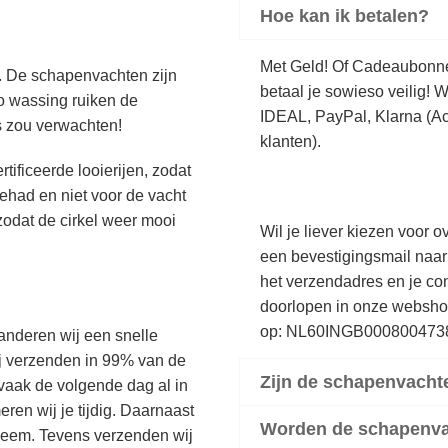
Hoe kan ik betalen?
Met Geld! Of Cadeaubonnen
. De schapenvachten zijn
betaal je sowieso veilig! 
 wassing ruiken de
IDEAL, PayPal, Klarna (Ach
ns zou verwachten!
klanten).
ificeerde looierijen, zodat
had en niet voor de vacht
zodat de cirkel weer mooi
Wil je liever kiezen voor 
een bevestigingsmail naa
het verzendadres en je con
doorlopen in onze websho
op: NL60INGB0008004738
nderen wij een snelle
ij verzenden in 99% van de
Zijn de schapenvacht
 vaak de volgende dag al in
eren wij je tijdig. Daarnaast
Worden de schapenvac
bleem. Tevens verzenden wij