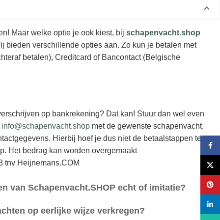
! Maar welke optie je ook kiest, bij
schapenvacht.shop
Wij bieden verschillende opties aan. Zo kun je betalen met
teraf betalen), Creditcard of Bancontact (Belgische
overschrijven op bankrekening? Dat kan! Stuur dan wel even
r
info@schapenvacht.shop
met de gewenste schapenvacht,
tactgegevens. Hierbij hoef je dus niet de betaalstappen te
Face
p. Het bedrag kan worden overgemaakt
 tnv Heijnemans.COM
X
Pinte
en van Schapenvacht.SHOP echt of imitatie?
linke
hten op eerlijke wijze verkregen?