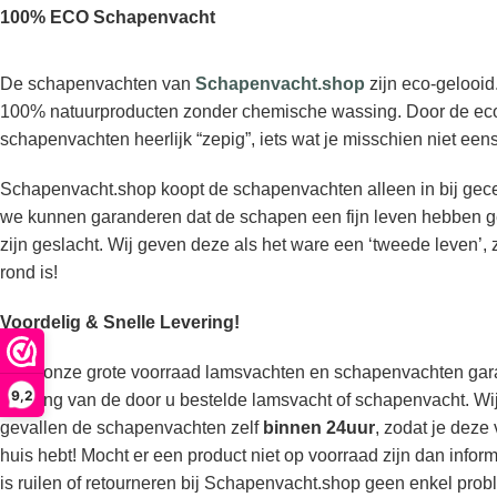
100% ECO Schapenvacht
De schapenvachten van
Schapenvacht.shop
zijn eco-gelooid
100% natuurproducten zonder chemische wassing. Door de eco
schapenvachten heerlijk “zepig”, iets wat je misschien niet ee
Schapenvacht.shop koopt de schapenvachten alleen in bij gecert
we kunnen garanderen dat de schapen een fijn leven hebben ge
zijn geslacht. Wij geven deze als het ware een ‘tweede leven’, 
rond is!
Voordelig & Snelle Levering!
Door onze grote voorraad lamsvachten en schapenvachten gara
9,2
levering van de door u bestelde lamsvacht of schapenvacht. W
gevallen de schapenvachten zelf
binnen 24uur
, zodat je deze
huis hebt! Mocht er een product niet op voorraad zijn dan inform
is ruilen of retourneren bij Schapenvacht.shop geen enkel pro