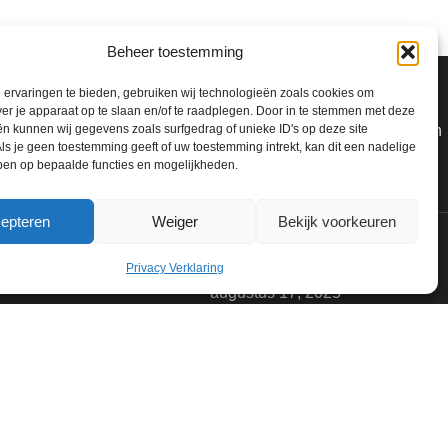
Beheer toestemming
RECENT POSTS
ervaringen te bieden, gebruiken wij technologieën zoals cookies om
Schapenvacht.shop en de
ver je apparaat op te slaan en/of te raadplegen. Door in te stemmen met deze
voordelen en mogelijkheden van
n kunnen wij gegevens zoals surfgedrag of unieke ID's op deze site
ls je geen toestemming geeft of uw toestemming intrekt, kan dit een nadelige
schapenvachten
ben op bepaalde functies en mogelijkheden.
augustus 17, 2025
epteren
Weiger
Bekijk voorkeuren
Waar komen IJslandse
Schapenvachten vandaan?
Privacy Verklaring
augustus 17, 2025
Schapenvacht Looien
augustus 16, 2025
Schapenvacht cadeau