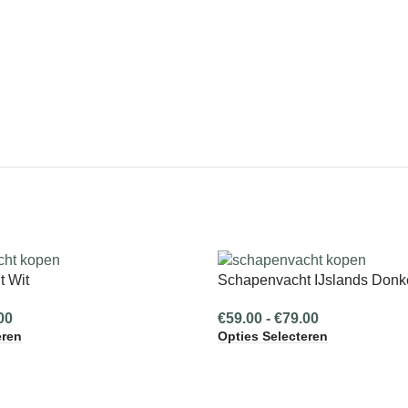
 Wit
Schapenvacht IJslands Donke
00
€
59.00
-
€
79.00
eren
Opties Selecteren