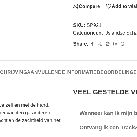
Compare
Add to wish
SKU:
SP921
Categorieën:
IJslandse Sch
Share:
CHRIJVING
AANVULLENDE INFORMATIE
BEOORDELINGEN
VEEL GESTELDE 
e zelf en met de hand.
apenvachten garanderen.
Wanneer kan ik mijn 
cht en de zachtheid van het
Ontvang ik een Trac