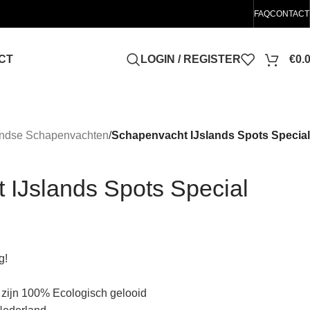
FAQ
CONTACT
CT
LOGIN / REGISTER
€
0.
andse Schapenvachten
/
Schapenvacht IJslands Spots Special
 IJslands Spots Special
g!
zijn 100% Ecologisch gelooid