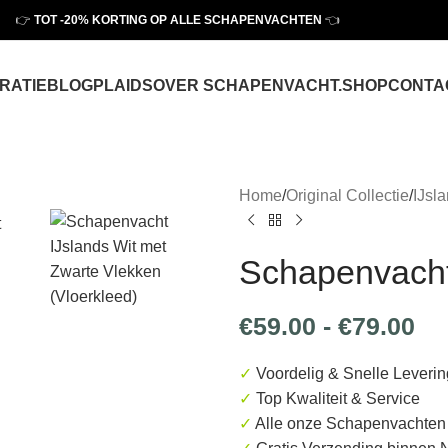
👉
TOT
-20% KORTING OP ALLE SCHAPENVACHTEN
👈
IRATIE
BLOG
PLAIDS
OVER SCHAPENVACHT.SHOP
CONTA
Home
/
Original Collectie
/
IJsl
Schapenvacht
€
59.00
-
€
79.00
✓
Voordelig & Snelle Leverin
✓
Top Kwaliteit & Service
✓
Alle onze Schapenvachten 