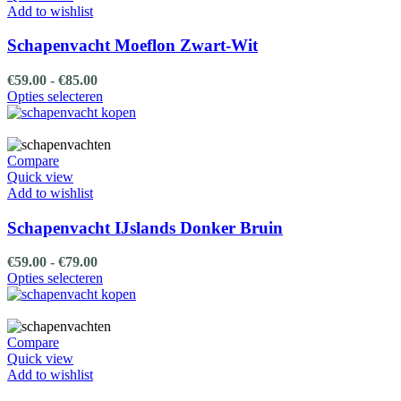
optie
Add to wishlist
kan
gekozen
Schapenvacht Moeflon Zwart-Wit
worden
op
Prijsklasse:
€
59.00
-
€
85.00
de
€59.00
Dit
Opties selecteren
productpagina
tot
product
€85.00
heeft
meerdere
variaties.
Compare
Deze
Quick view
optie
Add to wishlist
kan
gekozen
Schapenvacht IJslands Donker Bruin
worden
op
Prijsklasse:
€
59.00
-
€
79.00
de
€59.00
Dit
Opties selecteren
productpagina
tot
product
€79.00
heeft
meerdere
variaties.
Compare
Deze
Quick view
optie
Add to wishlist
kan