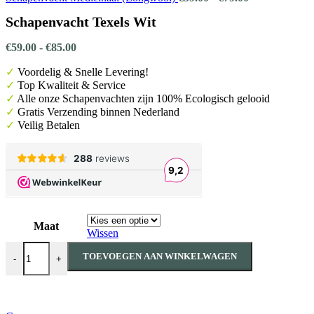
€59.00
Schapenvacht Texels Wit
tot
€79.00
Prijsklasse:
€
59.00
-
€
85.00
€59.00
✓
Voordelig & Snelle Levering!
tot
€85.00
✓
Top Kwaliteit & Service
✓
Alle onze Schapenvachten zijn 100% Ecologisch gelooid
✓
Gratis
Verzending binnen Nederland
✓
Veilig Betalen
Maat
Wissen
Schapenvacht Texels Wit aantal
TOEVOEGEN AAN WINKELWAGEN
-
+