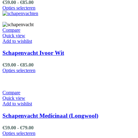
op
Prijsklasse:
€
59.00
-
€
85.00
de
€59.00
Dit
Opties selecteren
productpagina
tot
product
€85.00
heeft
meerdere
variaties.
Compare
Deze
Quick view
optie
Add to wishlist
kan
gekozen
Schapenvacht Ivoor Wit
worden
op
Prijsklasse:
€
59.00
-
€
85.00
de
€59.00
Dit
Opties selecteren
productpagina
tot
product
€85.00
heeft
meerdere
variaties.
Compare
Deze
Quick view
optie
Add to wishlist
kan
gekozen
Schapenvacht Medicinaal (Longwool)
worden
op
Prijsklasse:
€
59.00
-
€
79.00
de
€59.00
Dit
Opties selecteren
productpagina