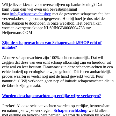
Wil je liever kiezen voor overschrijven op bankrekening? Dat
kan! Stuur dan wel even een bevestigingsmail
naar
info@schapenvacht.shop
met de gewenste schapenvacht, het
verzendadres en je contactgegevens. Hierbij hoef je dus niet de
betaalstappen te doorlopen in onze webshop. Het bedrag kan
worden overgemaakt op: NL60INGB0008004738 tnv
Heijnemans.COM
Zijn de schapenvachten van Schapenvacht.SHOP echt of
imitatie?
Al onze schapenvachten zijn 100% echt en natuurlijk. Dat wil
zeggen dat deze van een echt schaap afkomstig zijn en hierdoor uit
echt wol en leer bestaan. Daarnaast zijn deze schapenvachten in een
echte looierij op ecologische wijze gelooid. Dit is een ambachtelijk
proces waarbij er veelal nog met de hand gewerkt wordt. Puur
natuur dus! Wij verkopen geen nep of imitatie schapenvachten die in
de fabriek zijn gemaakt.
Worden de schapenvachten op eerlijke wijze verkregen?
Jazeker! Al onze schapenvachten worden op eerlijke, betrouwbare
en natuurlijke wijze verkregen.
Schapenvacht.shop
werkt alleen
met eerlijke en betrouwbare partijen, waarbij de schapen bij lokale