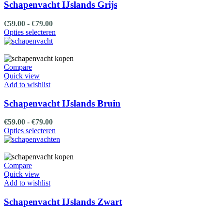
gekozen
Schapenvacht IJslands Grijs
worden
op
Prijsklasse:
€
59.00
-
€
79.00
de
€59.00
Dit
Opties selecteren
productpagina
tot
product
€79.00
heeft
meerdere
variaties.
Compare
Deze
Quick view
optie
Add to wishlist
kan
gekozen
Schapenvacht IJslands Bruin
worden
op
Prijsklasse:
€
59.00
-
€
79.00
de
€59.00
Dit
Opties selecteren
productpagina
tot
product
€79.00
heeft
meerdere
variaties.
Compare
Deze
Quick view
optie
Add to wishlist
kan
gekozen
Schapenvacht IJslands Zwart
worden