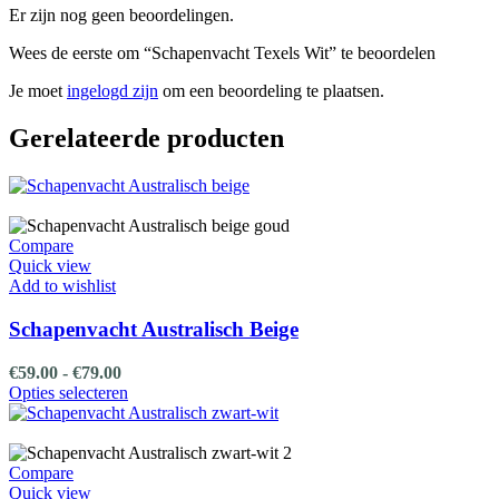
Er zijn nog geen beoordelingen.
Wees de eerste om “Schapenvacht Texels Wit” te beoordelen
Je moet
ingelogd zijn
om een beoordeling te plaatsen.
Gerelateerde producten
Compare
Quick view
Add to wishlist
Schapenvacht Australisch Beige
Prijsklasse:
€
59.00
-
€
79.00
€59.00
Dit
Opties selecteren
tot
product
€79.00
heeft
meerdere
variaties.
Compare
Deze
Quick view