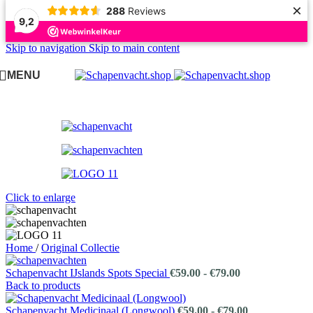
×
288
Reviews
9,2
Skip to navigation
Skip to main content
MENU
Click to enlarge
Home
/
Original Collectie
Prijsklasse:
Schapenvacht IJslands Spots Special
€
59.00
-
€
79.00
€59.00
Back to products
tot
€79.00
Prijsklasse:
Schapenvacht Medicinaal (Longwool)
€
59.00
-
€
79.00