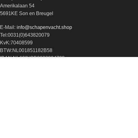
Amerikalaan 54
5691KE Son en Breugel
E-Mail:
info@schapenvacht.shop
Tel:0031(0)643820079
KvK:70408599
BTW:NL001851182B58
IBAN:NL60INGB0008004738
ONZE PARTNERS