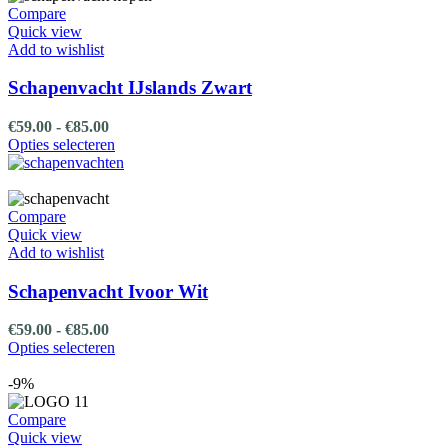
variaties.
Compare
Deze
Quick view
optie
Add to wishlist
kan
gekozen
Schapenvacht IJslands Zwart
worden
op
Prijsklasse:
€
59.00
-
€
85.00
de
€59.00
Dit
Opties selecteren
productpagina
tot
product
€85.00
heeft
meerdere
variaties.
Compare
Deze
Quick view
optie
Add to wishlist
kan
gekozen
Schapenvacht Ivoor Wit
worden
op
Prijsklasse:
€
59.00
-
€
85.00
de
€59.00
Dit
Opties selecteren
productpagina
tot
product
€85.00
heeft
-9%
meerdere
variaties.
Compare
Deze
Quick view