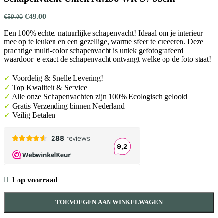
€94.00.
€
Oorspronkelijke
Huidige
€
49.00
€
59.00
prijs
prijs
Een 100% echte, natuurlijke schapenvacht! Ideaal om je interieur
was:
is:
mee op te leuken en een gezellige, warme sfeer te creeeren. Deze
€59.00.
€49.00.
prachtige multi-color schapenvacht is uniek gefotografeerd
waardoor je exact de schapenvacht ontvangt welke op de foto staat!
✓
Voordelig & Snelle Levering!
✓
Top Kwaliteit & Service
✓
Alle onze Schapenvachten zijn 100% Ecologisch gelooid
✓
Gratis
Verzending binnen Nederland
✓
Veilig Betalen
1 op voorraad
TOEVOEGEN AAN WINKELWAGEN