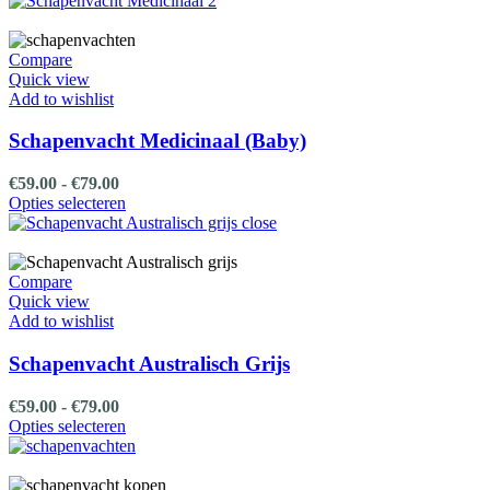
€79.00
heeft
meerdere
variaties.
Compare
Deze
Quick view
optie
Add to wishlist
kan
gekozen
Schapenvacht Medicinaal (Baby)
worden
op
Prijsklasse:
€
59.00
-
€
79.00
de
€59.00
Dit
Opties selecteren
productpagina
tot
product
€79.00
heeft
meerdere
variaties.
Compare
Deze
Quick view
optie
Add to wishlist
kan
gekozen
Schapenvacht Australisch Grijs
worden
op
Prijsklasse:
€
59.00
-
€
79.00
de
€59.00
Dit
Opties selecteren
productpagina
tot
product
€79.00
heeft
meerdere