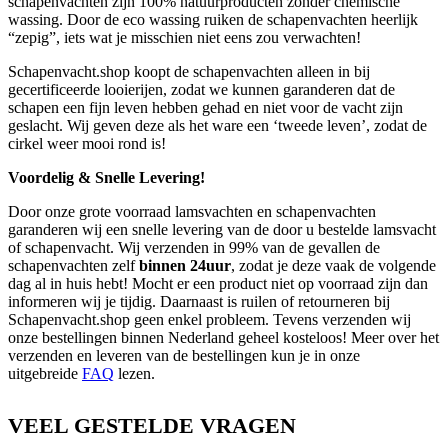
schapenvachten zijn 100% natuurproducten zonder chemische
wassing. Door de eco wassing ruiken de schapenvachten heerlijk
“zepig”, iets wat je misschien niet eens zou verwachten!
Schapenvacht.shop koopt de schapenvachten alleen in bij
gecertificeerde looierijen, zodat we kunnen garanderen dat de
schapen een fijn leven hebben gehad en niet voor de vacht zijn
geslacht. Wij geven deze als het ware een ‘tweede leven’, zodat de
cirkel weer mooi rond is!
Voordelig & Snelle Levering!
Door onze grote voorraad lamsvachten en schapenvachten
garanderen wij een snelle levering van de door u bestelde lamsvacht
of schapenvacht. Wij verzenden in 99% van de gevallen de
schapenvachten zelf
binnen 24uur
, zodat je deze vaak de volgende
dag al in huis hebt! Mocht er een product niet op voorraad zijn dan
informeren wij je tijdig. Daarnaast is ruilen of retourneren bij
Schapenvacht.shop geen enkel probleem. Tevens verzenden wij
onze bestellingen binnen Nederland geheel kosteloos! Meer over het
verzenden en leveren van de bestellingen kun je in onze
uitgebreide
FAQ
lezen.
VEEL GESTELDE VRAGEN