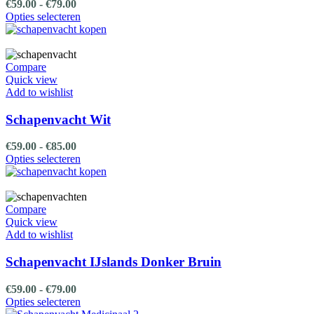
Prijsklasse:
€
59.00
-
€
79.00
€59.00
Dit
Opties selecteren
tot
product
€79.00
heeft
meerdere
variaties.
Compare
Deze
Quick view
optie
Add to wishlist
kan
gekozen
Schapenvacht Wit
worden
op
Prijsklasse:
€
59.00
-
€
85.00
de
€59.00
Dit
Opties selecteren
productpagina
tot
product
€85.00
heeft
meerdere
variaties.
Compare
Deze
Quick view
optie
Add to wishlist
kan
gekozen
Schapenvacht IJslands Donker Bruin
worden
op
Prijsklasse:
€
59.00
-
€
79.00
de
€59.00
Dit
Opties selecteren
productpagina
tot
product