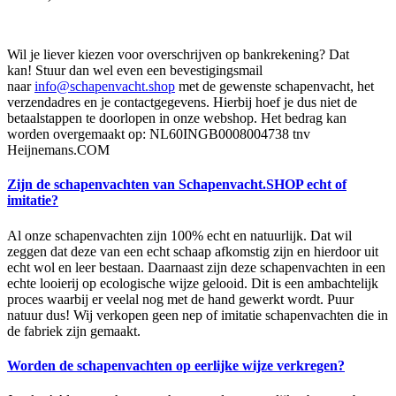
Wil je liever kiezen voor overschrijven op bankrekening? Dat
kan! Stuur dan wel even een bevestigingsmail
naar
info@schapenvacht.shop
met de gewenste schapenvacht, het
verzendadres en je contactgegevens. Hierbij hoef je dus niet de
betaalstappen te doorlopen in onze webshop. Het bedrag kan
worden overgemaakt op: NL60INGB0008004738 tnv
Heijnemans.COM
Zijn de schapenvachten van Schapenvacht.SHOP echt of
imitatie?
Al onze schapenvachten zijn 100% echt en natuurlijk. Dat wil
zeggen dat deze van een echt schaap afkomstig zijn en hierdoor uit
echt wol en leer bestaan. Daarnaast zijn deze schapenvachten in een
echte looierij op ecologische wijze gelooid. Dit is een ambachtelijk
proces waarbij er veelal nog met de hand gewerkt wordt. Puur
natuur dus! Wij verkopen geen nep of imitatie schapenvachten die in
de fabriek zijn gemaakt.
Worden de schapenvachten op eerlijke wijze verkregen?