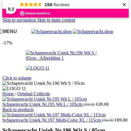
×
288
Reviews
9,2
Skip to navigation
Skip to main content
MENU
-17%
Click to enlarge
Home
/
Original Collectie
Oorspronkelijke
Huidige
Schapenvacht Uniek Nr.195 Wit L / 105cm
€
49.00
€
69.00
prijs
prijs
Back to products
was:
is:
€69.00.
€49.00.
Oorspro
H
Schapenvacht Uniek Nr.197 Multi-Color XL / 115cm
€
89.00
€
94.00
prijs
pr
Schapenvacht Uniek Nr.196 Wit S / 95cm
was:
is