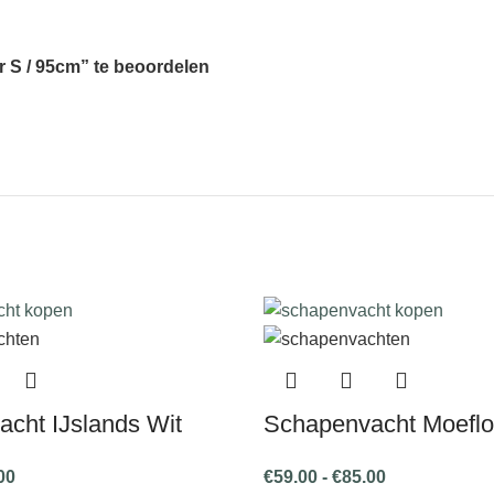
 S / 95cm” te beoordelen
cht IJslands Wit
Schapenvacht Moefl
00
€
59.00
-
€
85.00