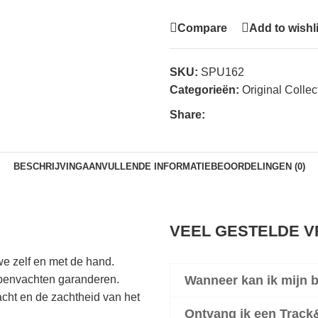
Compare
Add to wishl
SKU:
SPU162
Categorieën:
Original Collec
Share:
BESCHRIJVING
AANVULLENDE INFORMATIE
BEOORDELINGEN (0)
VEEL GESTELDE 
e zelf en met de hand.
apenvachten garanderen.
Wanneer kan ik mijn 
cht en de zachtheid van het
Ontvang ik een Trac