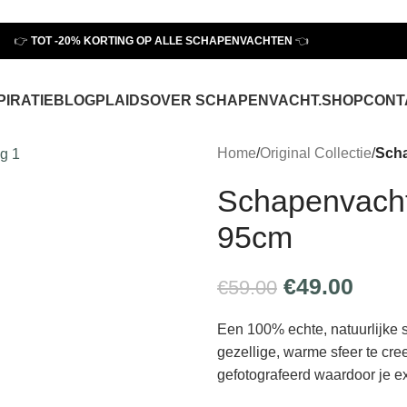
👉
TOT
-20% KORTING OP ALLE SCHAPENVACHTEN
👈
PIRATIE
BLOG
PLAIDS
OVER SCHAPENVACHT.SHOP
CONT
Home
/
Original Collectie
/
Scha
Schapenvacht 
95cm
€
49.00
€
59.00
Een 100% echte, natuurlijke 
gezellige, warme sfeer te cre
gefotografeerd waardoor je e