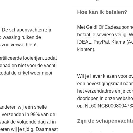
Hoe kan ik betalen?
Met Geld! Of Cadeaubonnen
. De schapenvachten zijn
betaal je sowieso veilig! 
 wassing ruiken de
IDEAL, PayPal, Klarna (Ach
ns zou verwachten!
klanten).
ificeerde looierijen, zodat
had en niet voor de vacht
zodat de cirkel weer mooi
Wil je liever kiezen voor 
een bevestigingsmail naa
het verzendadres en je con
doorlopen in onze websho
op: NL60INGB0008004738
nderen wij een snelle
ij verzenden in 99% van de
Zijn de schapenvacht
 vaak de volgende dag al in
eren wij je tijdig. Daarnaast