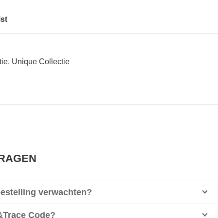
ist
tie
,
Unique Collectie
VRAGEN
bestelling verwachten?
k&Trace Code?