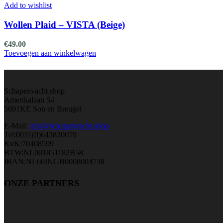
Add to wishlist
Wollen Plaid – VISTA (Beige)
€
49.00
Toevoegen aan winkelwagen
Schapenvacht.shop
Amerikalaan 54
5691KE Son en Breugel
E-Mail:
info@schapenvacht.shop
Tel:0031(0)643820079
KvK:70408599
BTW:NL001851182B58
IBAN:NL60INGB0008004738
ONZE PARTNERS