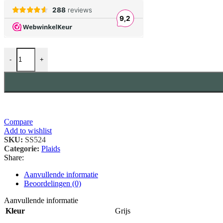
Wollen Plaid - VISTA (Grijs-Wit) aantal
-
+
Compare
Add to wishlist
SKU:
SS524
Categorie:
Plaids
Share:
Aanvullende informatie
Beoordelingen (0)
Aanvullende informatie
Kleur
Grijs