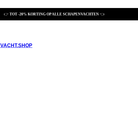
👉
TOT
-20% KORTING OP ALLE SCHAPENVACHTEN
👈
VACHT.SHOP