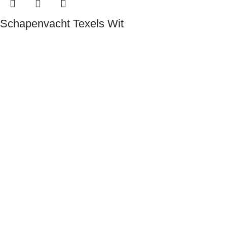
Schapenvacht Texels Wit
€
59.00
-
€
85.00
Opties selecteren
Schapenvacht.shop
Amerikalaan 54
5691KE Son en Breugel
E-Mail:
info@schapenvacht.shop
Tel:0031(0)643820079
KvK:70408599
BTW:NL001851182B58
IBAN:NL60INGB0008004738