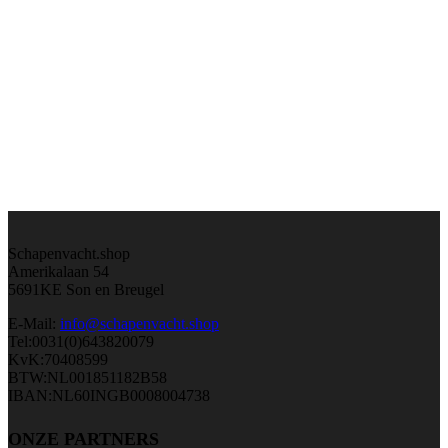
Schapenvacht.shop
Amerikalaan 54
5691KE Son en Breugel
E-Mail:
info@schapenvacht.shop
Tel:0031(0)643820079
KvK:70408599
BTW:NL001851182B58
IBAN:NL60INGB0008004738
ONZE PARTNERS