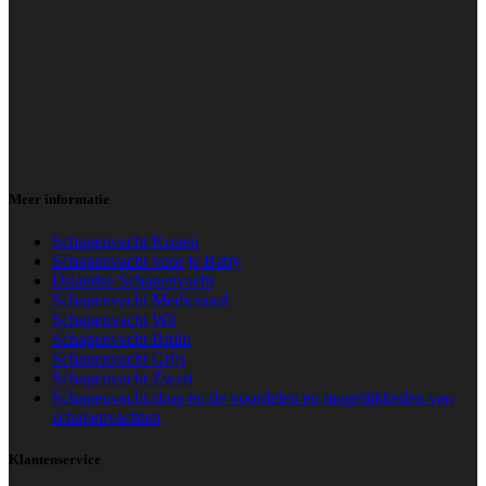
Meer informatie
Schapenvacht Kopen
Schapenvacht voor je Baby
IJslandse Schapenvacht
Schapenvacht Medicinaal
Schapenvacht Wit
Schapenvacht Bruin
Schapenvacht Grijs
Schapenvacht Zwart
Schapenvacht.shop en de voordelen en mogelijkheden van
schapenvachten
Klantenservice