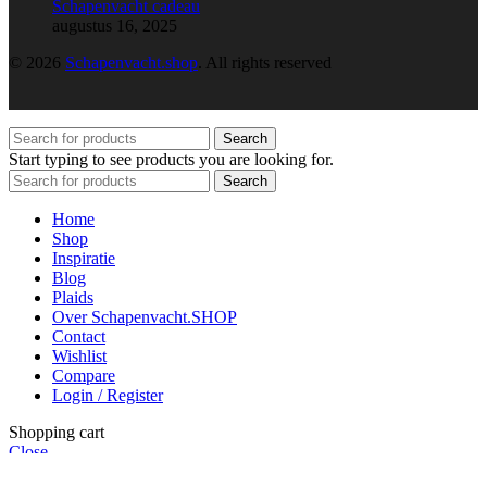
Schapenvacht cadeau
augustus 16, 2025
© 2026
Schapenvacht.shop
. All rights reserved
Search
Start typing to see products you are looking for.
Search
Home
Shop
Inspiratie
Blog
Plaids
Over Schapenvacht.SHOP
Contact
Wishlist
Compare
Login / Register
Shopping cart
Close
Facebook
X
Pinterest
linkedin
WhatsApp
WhatsApp